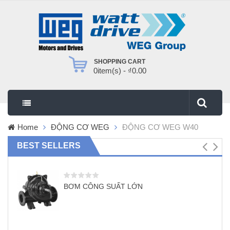
SHOPPING CART
0
item(s) -
₫
0.00
Home
ĐỘNG CƠ WEG
ĐỘNG CƠ WEG W40
BEST SELLERS
BƠM CÔNG SUẤT LỚN