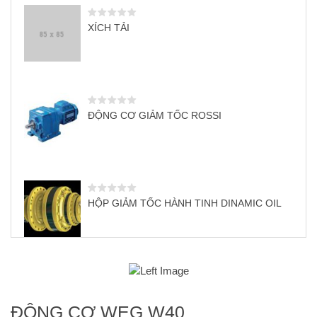
XÍCH TẢI
ĐỘNG CƠ GIẢM TỐC ROSSI
HỘP GIẢM TỐC HÀNH TINH DINAMIC OIL
ĐỘNG CƠ WEG W40