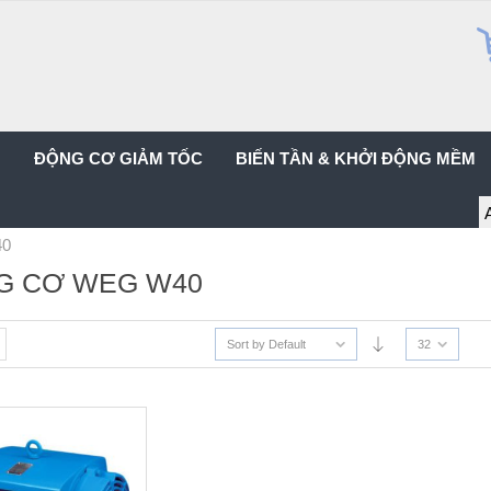
G
ĐỘNG CƠ GIẢM TỐC
BIẾN TẦN & KHỞI ĐỘNG MỀM
40
G CƠ WEG W40
Sort by Default
32