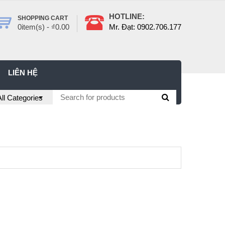
HOTLINE:
SHOPPING CART
0
item(s) -
₫
0.00
Mr. Đạt: 0902.706.177
LIÊN HỆ