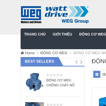
TRANG CHỦ
GIỚI THIỆU
ĐỘNG CƠ WE
Home
ĐỘNG CƠ WEG
ĐỘNG CƠ WEG W
ĐỘN
BEST SELLERS
ĐỘNG CƠ WEG
CHỐNG CHÁY NỔ