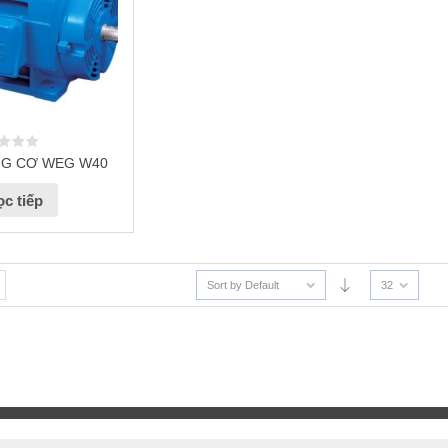
G CƠ WEG W40
c tiếp
Sort by Default
32