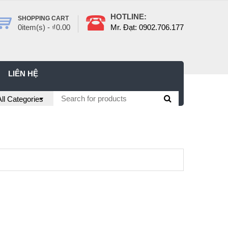
HOTLINE:
SHOPPING CART
0
item(s) -
₫
0.00
Mr. Đạt: 0902.706.177
LIÊN HỆ