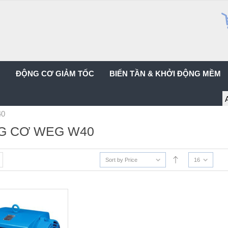
G
ĐỘNG CƠ GIẢM TỐC
BIẾN TẦN & KHỞI ĐỘNG MỀM
40
G CƠ WEG W40
Sort by Price
16