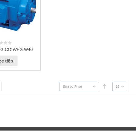
G CƠ WEG W40
c tiếp
Sort by Price
16