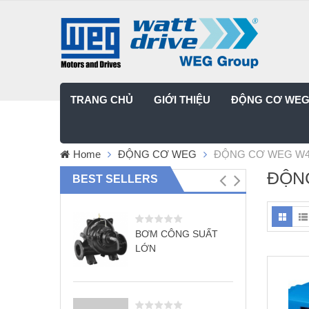
TRANG CHỦ
GIỚI THIỆU
ĐỘNG CƠ WE
Home
ĐỘNG CƠ WEG
ĐỘNG CƠ WEG W
ĐỘN
BEST SELLERS
BƠM CÔNG SUẤT
LỚN